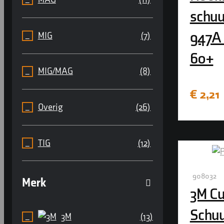
schuu
947A
MIG
(7)
60+
MIG/MAG
(8)
€
2,21
Overig
(26)
TIG
(12)
908032
Merk
3M Cu
Schu
3M
(13)