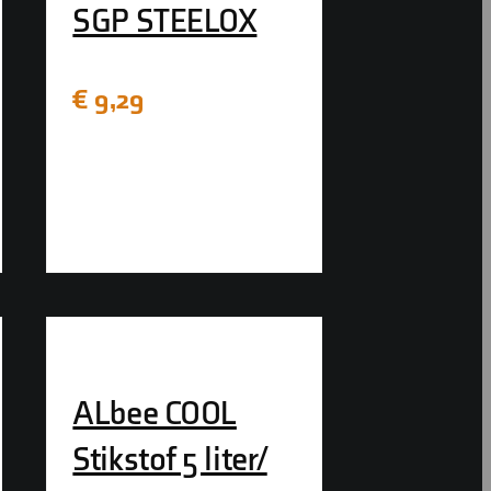
SGP STEELOX
€
9,29
ALbee COOL
Stikstof 5 liter/