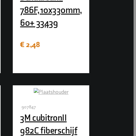
786F, 10x330mm,
60+ 33439
€
2,48
907847
3M cubitronII
982C fiberschijf