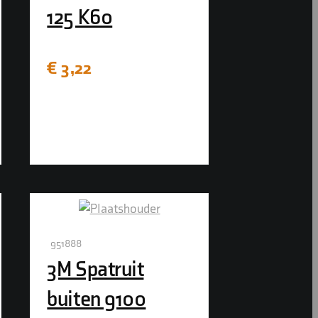
125 K60
€
3,22
951888
3M Spatruit
buiten 9100