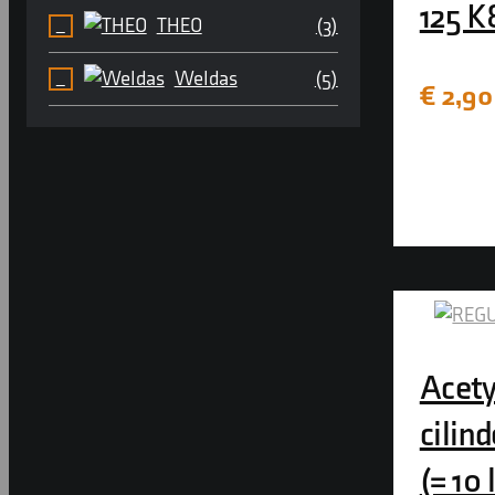
125 K
THEO
(3)
Weldas
(5)
€
2,90
Acety
cilind
(= 10 