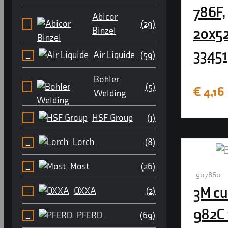
786F,
Abicor
(29)
20x5
Binzel
33451
Air Liquide
(59)
Bohler
(5)
€
4,16
Welding
HSF Group
(1)
Lorch
(8)
Most
(26)
907860
3M cu
OXXA
(2)
982C 
PFERD
(69)