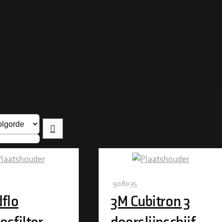
908035
flo
3M Cubitron 3