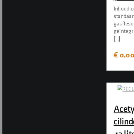
Inhoud ci
standaar
gasflesu
geïntegr
[...]
€
0,0
Acety
cilind