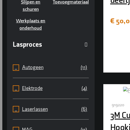
deeltj
Slijpen en
Toevoegmateriaal
schuren
€
50,0
Werkplaats en
onderhoud
Lasproces
Autogeen
(11)
Elektrode
(4)
919220
Laserlassen
(6)
3M Cu
Hooki
MAG
(11)