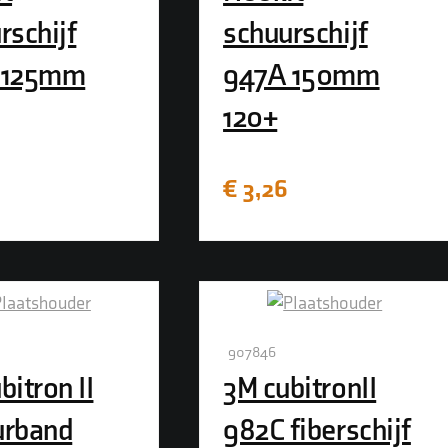
rschijf
schuurschijf
 125mm
947A 150mm
120+
€
3,26
907846
bitron II
3M cubitronII
urband
982C fiberschijf