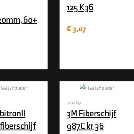
125 K36
20mm, 60+
€
3,07
907851
bitronII
3M Fiberschijf
fiberschijf
987C kr 36