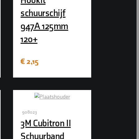
Hookit
schuurschijf
947A 125mm
120+
€
2,15
908023
3M Cubitron II
Schuurband