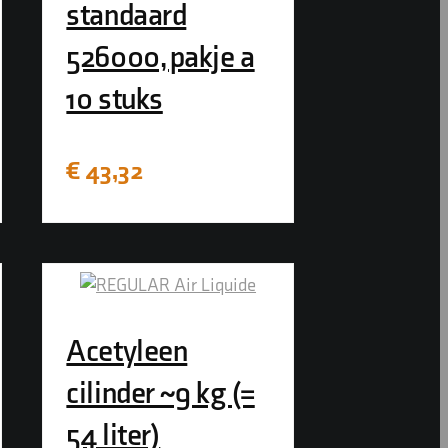
standaard
526000, pakje a
10 stuks
€
43,32
Acetyleen
cilinder ~9 kg (=
54 liter)