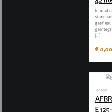
42 lit
Inhoud ci
standaar
gasflesu
geïntegr
[...]
€
0,0
905952
AFBR
E 125