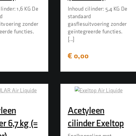
linder: 1,6 KG De
Inhoud cilinder: 5,4 KG De
d
standaard
itvoering zonder
gasflesuitvoering zonder
eerde functies.
geïntegreerde functies.
[...]
0
€
0,00
leen
Acetyleen
er 6,7 kg (=
cilinder Exeltop