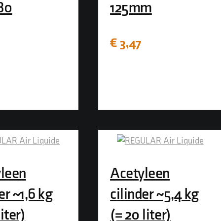
80
125mm
€
3,47
leen
Acetyleen
er ~1,6 kg
cilinder ~5,4 kg
liter)
(= 20 liter)