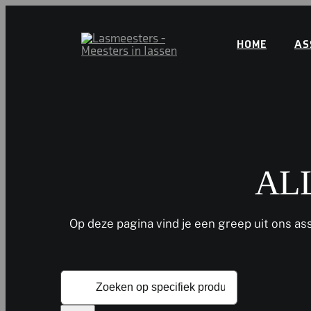
Skip
to
HOME
AS
content
AL
Op deze pagina vind je een greep uit ons assor
Search
for: