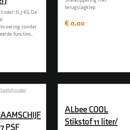
er)
Snelkoppeling met
terugslagklep
linder: 6,7 KG De
d
€
0,00
itvoering zonder
eerde functies.
0
ALbee COOL
AAMSCHIJF
Stikstof 11 liter/
-7 PSF