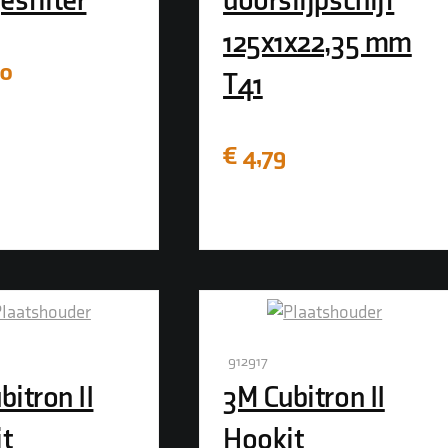
esfilter
doorslijpschijf
125x1x22,35 mm
0
T41
€
4,79
912917
bitron II
3M Cubitron II
t
Hookit