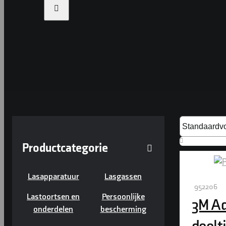

Productcategorie
Lasapparatuur
Lasgassen
952206
Lastoortsen en
Persoonlijke
3M Ad
onderdelen
bescherming