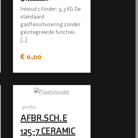
Inhoud cilinder: 9,3 KG De
standaard
gasflesuitvoering zonder
geïntegreerde functies.
[...]
€
0,00
907825
AFBR.SCH. E
125-7 CERAMIC