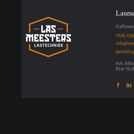
Lasme
Kiefteweg
0545 23
info@las
bestelli
Kvk: 880
Btw: NL