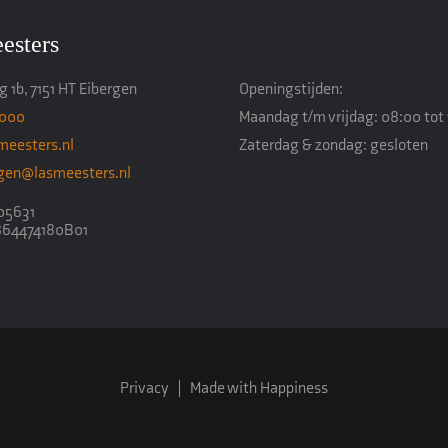
esters
 1b, 7151 HT Eibergen
Openingstijden:
4000
Maandag t/m vrijdag: 08:00 tot 
meesters.nl
Zaterdag & zondag: gesloten
ngen@lasmeesters.nl
05631
864474180B01
Privacy
Made with Happiness