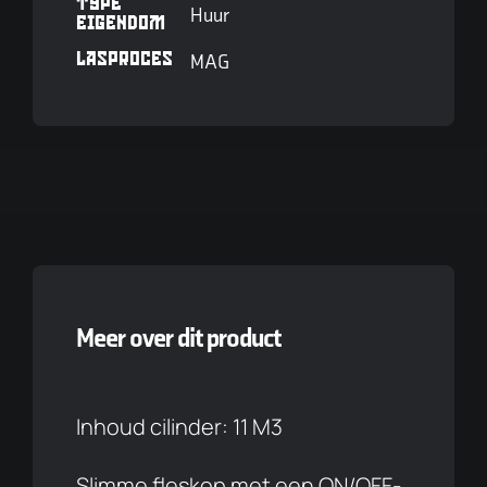
TYPE
Huur
EIGENDOM
LASPROCES
MAG
Meer over dit product
Inhoud cilinder: 11 M3
Slimme fleskop met een ON/OFF-