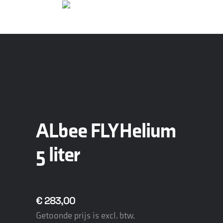
ALbee FLY Helium
5 liter
€
283,00
Getoonde prijs is excl. btw.