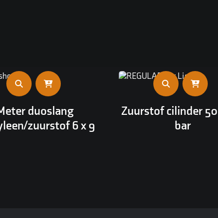
Meter duoslang
Zuurstof cilinder 5
yleen/zuurstof 6 x 9
bar