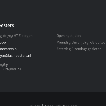
esters
 1b, 7151 HT Eibergen
Openingstijden:
4000
Maandag t/m vrijdag: 08:00 tot 
meesters.nl
Zaterdag & zondag: gesloten
ngen@lasmeesters.nl
05631
864474180B01