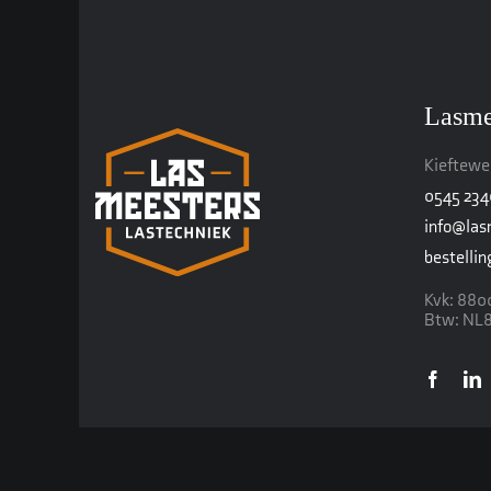
Lasme
Kiefteweg
0545 23
info@las
bestelli
Kvk: 880
Btw: NL