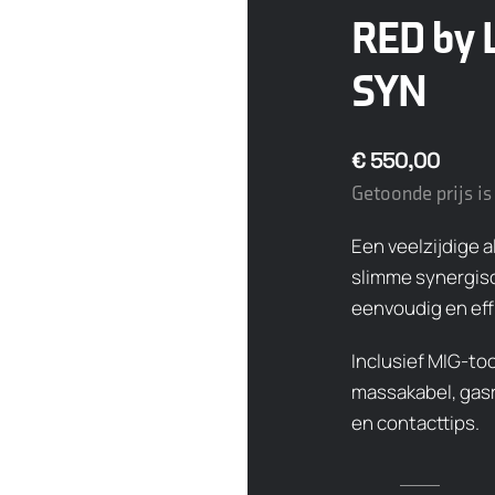
RED by L
SYN
€
550,00
Getoonde prijs is 
Een veelzijdige 
slimme synergisc
eenvoudig en effi
Inclusief MIG-to
massakabel, gasr
en contacttips.