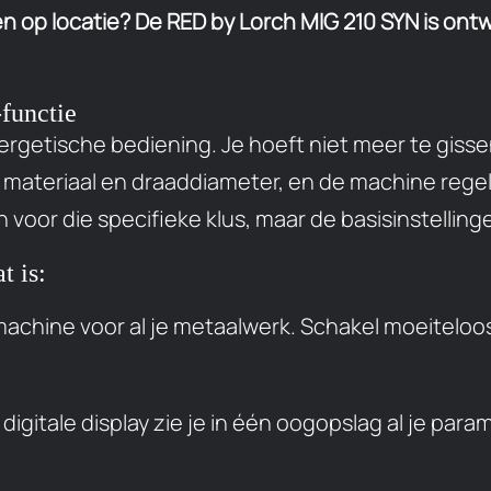
n op locatie? De RED by Lorch MIG 210 SYN is ontw
-functie
nergetische bediening. Je hoeft niet meer te giss
 materiaal en draaddiameter, en de machine regelt 
 voor die specifieke klus, maar de basisinstellingen
t is:
achine voor al je metaalwerk. Schakel moeiteloos
igitale display zie je in één oogopslag al je par