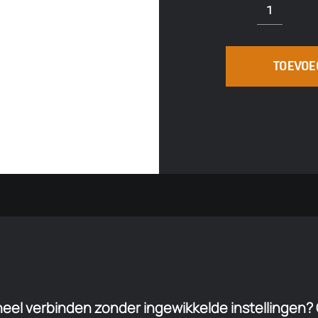
RED
by
TOEVO
Lorch
-
MIG
210
SYN
aantal
eel verbinden zonder ingewikkelde instellingen? 