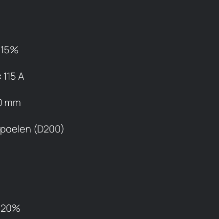
15%
:
115 A
1.0 mm
spoelen (D200)
20%