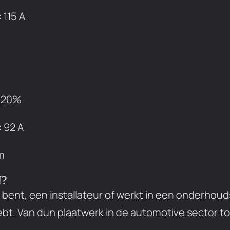
:
115 A
20%
:
92 A
m
N?
 bent, een installateur of werkt in een onderhou
 hebt. Van dun plaatwerk in de automotive sector 
.