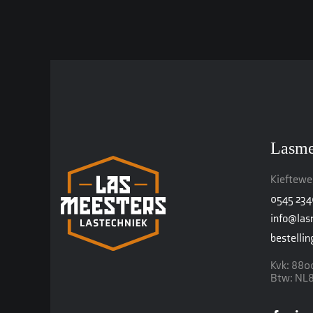
Lasme
Kiefteweg
0545 23
info@las
bestelli
Kvk: 880
Btw: NL