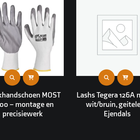
khandschoen MOST
Lashs Tegera 126A 
00 – montage en
wit/bruin, geitele
precisiewerk
Ejendals