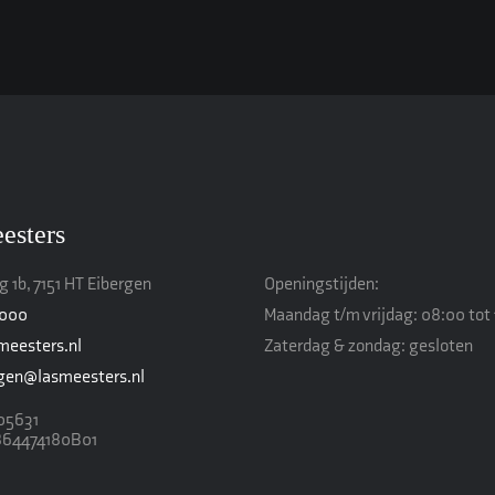
esters
 1b, 7151 HT Eibergen
Openingstijden:
4000
Maandag t/m vrijdag: 08:00 tot 
meesters.nl
Zaterdag & zondag: gesloten
ngen@lasmeesters.nl
05631
864474180B01