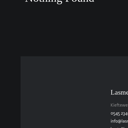
Lasme
Kiefteweg
0545 23
info@las