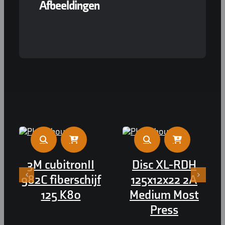
Afbeeldingen
3M cubitronII
Disc XL-RDH
982C fiberschijf
125x12x22 2A
125 K80
Medium Most
Press