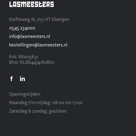
Lasmeesters
Kiefteweg 1b, 7151 HT Eibergen
0545 234000
info@lasmeesters.nl
bestellingen@lasmeesters.nl
Kvk: 88005631
Btw: NL864474180B01
Openingstijden:
Maandag t/m vrijdag: 08:00 tot 17:00
Zaterdag & zondag: gesloten