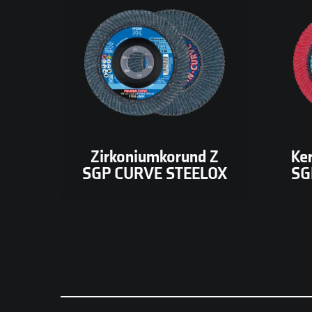
zirkoniumkorund, speciaal
kor
voor staal en RVS. Biedt een
hou
goede combinatie van
Ontw
agressieve verspaning en
en
lange levensduur, ideaal voor
voor
algemene slijptoepassingen.
Zirkoniumkorund Z
Ke
SGP CURVE STEELOX
SG