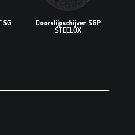
mm). Ideaal voor haakse
slijpers.
T SG
Doorslijpschijven SGP
STEELOX
Keramische lamellenschijf van