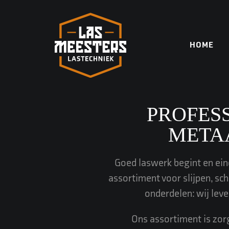
Skip
to
content
HOME
PROFES
META
Goed laswerk begint en eind
assortiment voor slijpen, sch
onderdelen: wij leve
Ons assortiment is zor