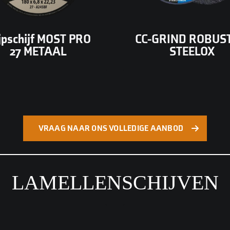
en vlak resultaat.
MEER INFORMATIE
ijpschijf MOST PRO
CC-GRIND ROBUS
27 METAAL
STEELOX
VRAAG NAAR ONS VOLLEDIGE AANBOD
LAMELLENSCHIJVEN
tgerust met keramische
Lamellenschijf met