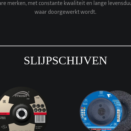
re merken, met constante kwaliteit en lange levensduu
waar doorgewerkt wordt.
SLIJPSCHIJVEN
e-27 afbraamschijf voor
Krachtige, ergonomis
rof/slijtend bewerken van
afbraamschijf als mod
gewone staalsoorten
alternatief voor afbra
snaden, bramen, kanten).
lamellen- en fiberschij
voor staal en RVS. Gaat
hoge afname met rustige