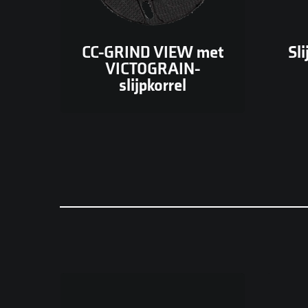
hoge standtijd.
MEER INFORMATIE
CC-GRIND VIEW met
Sl
VICTOGRAIN-
slijpkorrel
Lamellenschijf met
Ui