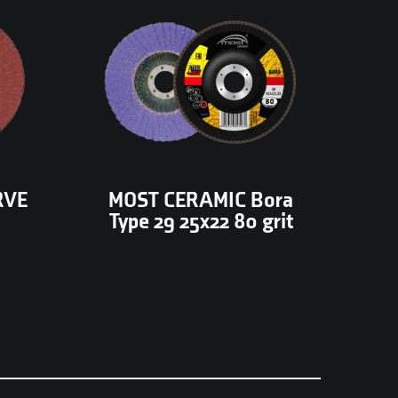
d),
MOST voor agressieve
r
materiaalafname. Type 29
on-
(conische vorm) maakt
omt
intensief slijpen op grote
 en
oppervlakken mogelijk met
epele
goede warmteafvoer en lange
standtijd.
RVE
MOST CERAMIC Bora
Type 29 25x22 80 grit