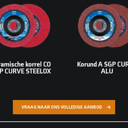
rels die zichzelf scherp
aluminiumoxide (korun
den tijdens het slijpen.
geoptimaliseerd voo
ikkeld voor hoge afname
aluminium en zachte n
 constante prestaties,
ferro metalen. Voork
al geschikt voor RVS en
vollopen van de schijf
moeilijk te verspanen
zorgt voor een koele, so
staalsoorten.
bewerking.
ramische korrel CO
Korund A SGP CU
P CURVE STEELOX
ALU
VRAAG NAAR ONS VOLLEDIGE AANBOD