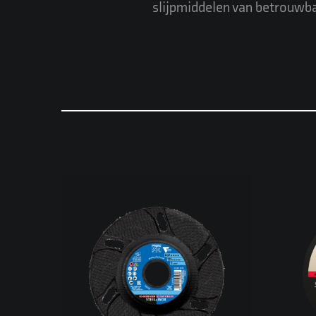
slijpmiddelen van betrouwba
Vlakslijpschijf met PFERD’s
Typ
VICTOGRAIN-korrel, in de SGP
het g
STEELOX-lijn voor
staal/roestvast staal.
(wal
Ontwikkeld voor snel,
gecontroleerd vlakslijpen met