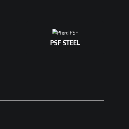
rme
Universele afbraamschijf voor
l en
staal, geschikt voor algemene
PSF STEEL
el
toepassingen. Betrouwbare
sting
prestaties met een goede
 in te
balans tussen snijvermogen
en levensduur.
n.