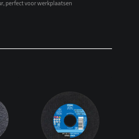
r, perfect voor werkplaatsen
che
Dunne, rechte EHT (T1)
ern
doorslijpschijven voor snel,
am-,
zuiver doorsnijden van staal
ven;
en roestvast staal;
 voor
beschikbaar in diverse
 loop
diameters/diktes (bijv. 115×1,0