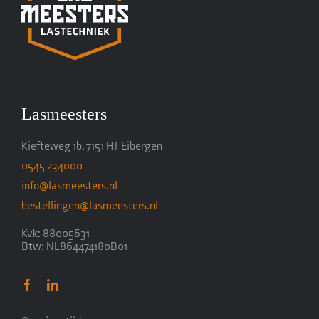
Lasmeesters
Kiefteweg 1b, 7151 HT Eibergen
0545 234000
info@lasmeesters.nl
bestellingen@lasmeesters.nl
Kvk: 88005631
Btw: NL864474180B01